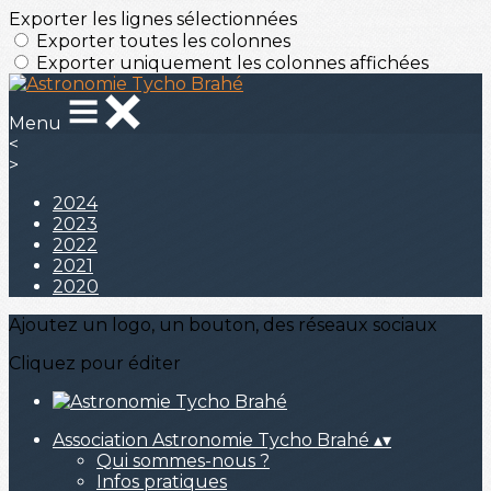
Exporter les lignes sélectionnées
Exporter toutes les colonnes
Exporter uniquement les colonnes affichées
Menu
<
>
2024
2023
2022
2021
2020
Ajoutez un logo, un bouton, des réseaux sociaux
Cliquez pour éditer
Association Astronomie Tycho Brahé
▴
▾
Qui sommes-nous ?
Infos pratiques