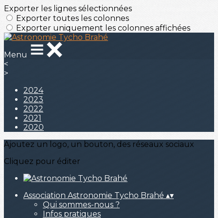
Exporter les lignes sélectionnées
Exporter toutes les colonnes
Exporter uniquement les colonnes affichées
Menu
<
>
2024
2023
2022
2021
2020
Ajoutez un logo, un bouton, des réseaux sociaux
Cliquez pour éditer
Association Astronomie Tycho Brahé
▴
▾
Qui sommes-nous ?
Infos pratiques