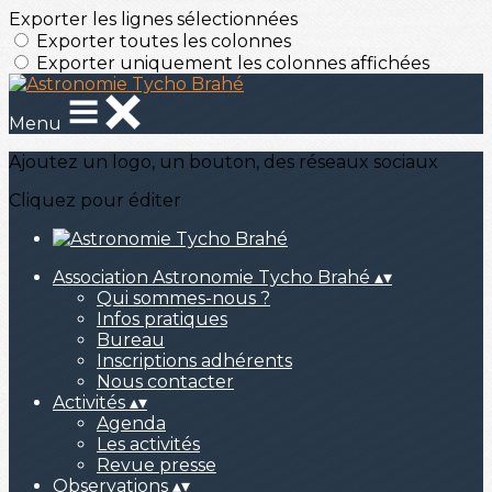
Exporter les lignes sélectionnées
Exporter toutes les colonnes
Exporter uniquement les colonnes affichées
Menu
Ajoutez un logo, un bouton, des réseaux sociaux
Cliquez pour éditer
Association Astronomie Tycho Brahé
▴
▾
Qui sommes-nous ?
Infos pratiques
Bureau
Inscriptions adhérents
Nous contacter
Activités
▴
▾
Agenda
Les activités
Revue presse
Observations
▴
▾