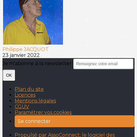
Philippe JACQUOT
23 janvier 2022
Je m'abonne à la newsletter
OK
Plan du site
Licences
Mentions légales
CGUV
Paramétrer vos cookies
Se connecter
Propulsé par AssoConnect, le logiciel des