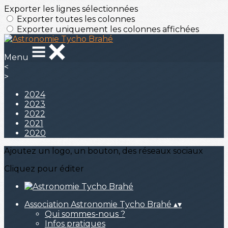
Exporter les lignes sélectionnées
Exporter toutes les colonnes
Exporter uniquement les colonnes affichées
Menu
<
>
2024
2023
2022
2021
2020
Ajoutez un logo, un bouton, des réseaux sociaux
Cliquez pour éditer
Association Astronomie Tycho Brahé
▴
▾
Qui sommes-nous ?
Infos pratiques