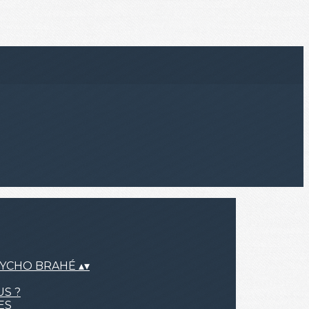
TYCHO BRAHÉ
▴
▾
S ?
ES