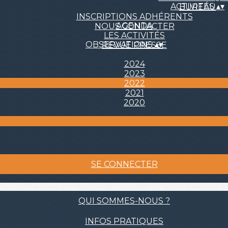
ACTIVITÉS
▴
▾
BUREAU
INSCRIPTIONS ADHÉRENTS
AGENDA
NOUS CONTACTER
LES ACTIVITÉS
OBSERVATIONS
▴
▾
REVUE PRESSE
2024
2023
2022
2021
2020
SE CONNECTER
QUI SOMMES-NOUS ?
INFOS PRATIQUES