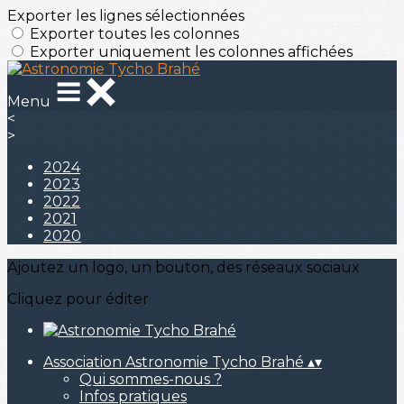
Exporter les lignes sélectionnées
Exporter toutes les colonnes
Exporter uniquement les colonnes affichées
Menu
<
>
2024
2023
2022
2021
2020
Ajoutez un logo, un bouton, des réseaux sociaux
Cliquez pour éditer
Association Astronomie Tycho Brahé
▴
▾
Qui sommes-nous ?
Infos pratiques